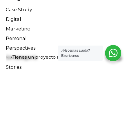
Case Study
Digital
Marketing
Personal
Perspectives
¿Necesitas ayuda?
Escríbenos
¿Tienes un proyecto nuevo?
Escríbenos
Sin categoría
Stories
Uncategorized