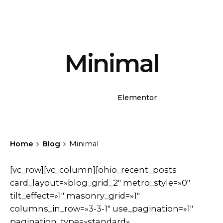
Minimal
WPBakery
Elementor
Home
Blog
Minimal
[vc_row][vc_column][ohio_recent_posts
card_layout=»blog_grid_2″ metro_style=»0″
tilt_effect=»1″ masonry_grid=»1″
columns_in_row=»3-3-1″ use_pagination=»1″
pagination_type=»standard»