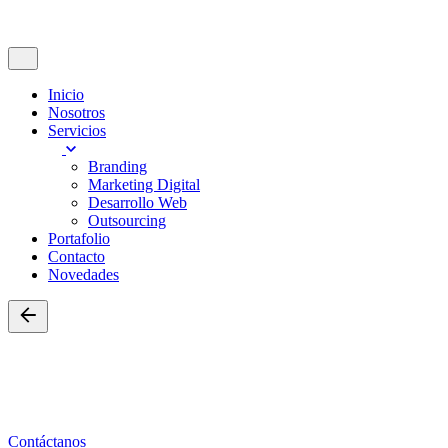
No hay productos en el carrito.
Menu
Inicio
Nosotros
Servicios
Branding
Marketing Digital
Desarrollo Web
Outsourcing
Portafolio
Contacto
Novedades
Back
Nosotros
Déjanos un poco de información y nos pondremos en contacto.
Contáctanos