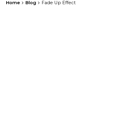
Home
Blog
Fade Up Effect
Posted by
general-admin
7 febrero, 2024
1 min read
¡Hola mundo!