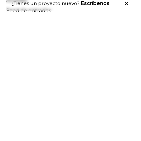
¿Tienes un proyecto nuevo?
Escríbenos
Feed de entradas
Feed de comentarios
WordPress.org
Archives
febrero 2024
mayo 2021
agosto 2020
julio 2020
junio 2020
marzo 2020
noviembre 2019
Categories