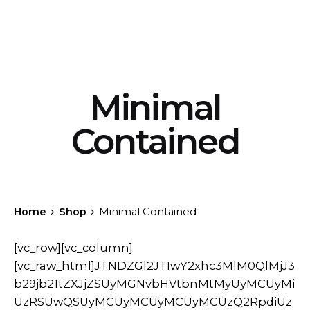
Minimal
Contained
Home
Shop
Minimal Contained
[vc_row][vc_column][vc_raw_html]JTNDZGl2JTIwY2xhc3MlM0QlMjJ3b29jb21tZXJjZSUyMGNvbHVtbnMtMyUyMCUyMiUzRSUwQSUyMCUyMCUyMCUyMCUzQ2RpdiUzRSUwQSUyMCUyMCUyMCUyMCUyMCUyMCUyMCUyMCUzQ3VsJTIwY2xhc3MlM0QlMjJwcm9kdWN0cyUyMHdvby1wcm9kdWN0cyUyMHZjX3JvdyUyMHdvby1wcm9kdWN0cy1zbGlkZXIlMjAtdW5saXN0JTIwbWFzb25yeSUyMiUyMGRhdGEtc2hvcC1tYXNvbnJ5JTNEJTIydHJ1ZSUyMiUyMGRhdGEtbGF6eS1jb250YWluZXIlM0QlMjJwcm9kdWN0cyUyMiUyMHN0eWxlJTNEJTIycG9zaXRpb24lM0ElMjByZWxhdGl2ZSUzQiUyMGhlaWdodCUzQSUyMDEwNjIuMzZweCUzQiUyMiUzRSUwQSUyMCUyMCUyMCUyMCUyMCUyMCUyMCUyMCUyMCUyMCUyMCUyMCUzQ2xpJTIwY2xhc3MlM0QlMjJwcm9kdWN0JTIwdHlwZS1wcm9kdWN0JTIwcG9zdC0yMDQ3NiUyMHN0YXR1cy1wdWJsaXNoJTIwZmlyc3QlMjBpbnN0b2NrJTIwcHJvZHVjdF9jYXQtY2hhaXJzJTIwcHJvZHVjdF9jYXQtZXZlcnlkYXktZXNzZW50aWFscyUyMHByb2R1Y3RfdGFnLWNyZWF0aXZlJTIwcHJvZHVjdF90YWctc2hvcCUyMHByb2R1Y3RfdGFnLXdvcmRwcmVzcyUyMGhhcy1wb3N0LXRodW1ibmFpbCUyMHNhbGUlMjBzaGlwcGluZy10YXhhYmxlJTIwcHVyY2hhc2FibGUlMjBwcm9kdWN0LXR5cGUtdmFyaWFibGUlMjBoYXMtZGVmYXVsdC1hdHRyaWJ1dGVzJTIwbWFzb25yeS1icmljayUyMiUyMGRhdGEtcHJvZHVjdC1pdGVtJTNEJTIydHJ1ZSUyMiUyMGRhdGEtbGF6eS1pdGVtJTNEJTIyJTIyJTIwZGF0YS1sYXp5LXNjb3BlJTNEJTIycHJvZHVjdHMlMjIlM0UlMEElMjAlMjAlMjAlMjAlMjAlMjAlMjAlMjAlMjAlMjAlMjAlMjAlMjAlMjAlMjAlMjAlM0NkaXYlMjBjbGFzcyUzRCUyMnByb2R1Y3QtaXRlbSUyMHByb2R1Y3QtaXRlbS1ncmlkJTIwY2FyZCUyMC10eXBlMiUyMC1jb250YWluZWQlMjAtaW1nLXNjYWxlJTIwLWxlZnQlMjIlM0UlMEElMjAlMjAlMjAlMjAlMjAlMjAlMjAlMjAlMjAlMjAlMjAlMjAlMjAlMjAlMjAlMjAlMjAlMjAlMjAlMjAlM0NkaXYlMjBjbGFzcyUzRCUyMnByb2R1Y3QtaXRlbS10aHVtYm5haWwlMjIlM0UlMEElMjAlMjAlMjAlMjAlMjAlMjAlMjAlMjAlMjAlMjAlMjAlMjAlMjAlMjAlMjAlMjAlMjAlMjAlMjAlMjAlMjAlMjAlMjAlMjAlM0NidXR0b24lMjBjbGFzcyUzRCUyMmljb24tYnV0dG9uJTIwYnV0dG9uLXF1aWNrdmlldyUyMC1mYWRlLWRvd24lMjAtdG9wJTIwLXJlc2V0LWNvbG9yJTIyJTIwZGF0YS1wcm9kdWN0LWlkJTNEJTIyMjA0NzYlMjIlM0UlMEElMjAlMjAlMjAlMjAlMjAlMjAlMjAlMjAlMjAlMjAlMjAlMjAlMjAlMjAlMjAlMjAlMjAlMjAlMjAlMjAlMjAlMjAlMjAlMjAlMjAlMjAlMjAlMjAlM0NpJTIwY2xhc3MlM0QlMjJpY29uJTIyJTNFJTBBJTIwJTIwJTIwJTIwJTIwJTIwJTIwJTIwJTIwJTIwJTIwJTIwJTIwJTIwJTIwJTIwJTIwJTIwJTIwJTIwJTIwJTIwJTIwJTIwJTIwJTIwJTIwJTIwJTIwJTIwJTIwJTIwJTNDc3ZnJTIwY2xhc3MlM0QlMjJkZWZhdWx0JTIyJTIwd2lkdGglM0QlMjIxOCUyMiUyMGhlaWdodCUzRCUyMjE4JTIyJTIwdmlld0JveCUzRCUyMjAlMjAwJTIwMTglMjAxOCUyMiUyMGZpbGwlM0QlMjJub25lJTIyJTIweG1sbnMlM0QlMjJodHRwJTNBJTJGJTJGd3d3LnczLm9yZyUyRjIwMDAlMkZzdmclMjIlM0UlMEElMjAlMjAlMjAlMjAlMjAlMjAlMjAlMjAlMjAlMjAlMjAlMjAlMjAlMjAlMjAlMjAlMjAlMjAlMjAlMjAlMjAlMjAlMjAlMjAlMjAlMjAlMjAlMjAlMjAlMjAlMjAlMjAlMjAlMjAlMjAlMjAlM0NwYXRoJTIwZCUzRCUyMk0wJTIwMlY2SDJWMkg2VjBIMkMwLjklMjAwJTIwMCUyMDAuOSUyMDAlMjAyWk0yJTIwMTJIMFYxNkMwJTIwMTcuMSUyMDAuOSUyMDE4JTIwMiUyMDE4SDZWMTZIMlYxMlpNMTYlMjAxNkgxMlYxOEgxNkMxNy4xJTIwMTglMjAxOCUyMDE3LjElMjAxOCUyMDE2VjEySDE2VjE2Wk0xNiUyMDBIMTJWMkgxNlY2SDE4VjJDMTglMjAwLjklMjAxNy4xJTIwMCUyMDE2JTIwMFolMjIlM0UlM0MlMkZwYXRoJTNFJTBBJTIwJTIwJTIwJTIwJTIwJTIwJTIwJTIwJTIwJTIwJTIwJTIwJTIwJTIwJTIwJTIwJTIwJTIwJTIwJTIwJTIwJTIwJTIwJTIwJTIwJTIwJTIwJTIwJTIwJTIwJTIwJTIwJTNDJTJGc3ZnJTNFJTBBJTIwJTIwJTIwJTIwJTIwJTIwJTIwJTIwJTIwJTIwJTIwJTIwJTIwJTIwJTIwJTIwJTIwJTIwJTIwJTIwJTIwJTIwJTIwJTIwJTIwJTIwJTIwJTIwJTNDJTJGaSUzRSUwQSUyMCUyMCUyMCUyMCUyMCUyMCUyMCUyMCUyMCUyMCUyMCUyMCUyMCUyMCUyMCUyMCUyMCUyMCUyMCUyMCUyMCUyMCUyMCUyMCUzQyUyRmJ1dHRvbiUzRSUwQSUyMCUyMCUyMCUyMCUyMCUyMCUyMCUyMCUyMCUyMCUyMCUyMCUyMCUyMCUyMCUyMCUyMCUyMCUyMCUyMCUyMCUyMCUyMCUyMCUzQ2RpdiUyMGNsYXNzJTNEJTIyYnV0dG9uLWZhdm9yaXRlcyUyMC1mYWRlLWRvd24lMjIlM0UlMEElMjAlMjAlMjAlMjAlMjAlMjAlMjAlMjAlMjAlMjAlMjAlMjAlMjAlMjAlMjAlMjAlMjAlMjAlMjAlMjAlMjAlMjAlMjAlMjAlMjAlMjAlMjAlMjAlM0NkaXYlMjBjbGFzcyUzRCUyMnlpdGgtd2N3bC1hZGQtdG8td2lzaGxpc3QlMjBhZGQtdG8td2lzaGxpc3QtMzIxJTIwd2lzaGxpc3QtZnJhZ21lbnQlMjBvbi1maXJzdC1sb2FkJTIyJTIwZGF0YS1mcmFnbWVudC1yZWYlM0QlMjIzMjElMjIlMjBkYXRhLWZyYWdtZW50LW9wdGlvbnMlM0QlMjIlMjIlM0UlM0MlMkZkaXYlM0UlMEElMjAlMjAlMjAlMjAlMjAlMjAlMjAlMjAlMjAlMjAlMjAlMjAlMjAlMjAlMjAlMjAlMjAlMjAlMjAlMjAlMjAlMjAlMjAlMjAlMjAlMjAlMjAlMjAlM0NhJTIwaHJlZiUzRCUyMiUyRiUzRmFkZF90b193aXNobGlzdCUzRDMyMSUyMiUyMGRhdGEtcHJvZHVjdC1pZCUzRCUyMjMyMSUyMiUyMGFyaWEtbGFiZWwlM0QlMjJmYXZvcml0ZXMlMjIlMjBjbGFzcyUzRCUyMmljb24tYnV0dG9uJTIwYWRkX3RvX3dpc2hsaXN0JTIwc2luZ2xlX2FkZF90b193aXNobGlzdCUyMGJ0bi13aXNobGlzdCUyMiUzRSUwQSUyMCUyMCUyMCUyMCUyMCUyMCUyMCUyMCUyMCUyMCUyMCUyMCUyMCUyMCUyMCUyMCUyMCUyMCUyMCUyMCUyMCUyMCUyMCUyMCUyMCUyMCUyMCUyMCUyMCUyMCUyMCUyMCUzQ2klMjBjbGFzcyUzRCUyMmljb24lMjIlM0UlMEElMjAlMjAlMjAlMjAlMjAlMjAlMjAlMjAlMjAlMjAlMjAlMjAlMjAlMjAlMjAlMjAlMjAlMjAlMjAlMjAlMjAlMjAlMjAlMjAlMjAlMjAlMjAlMjAlMjAlMjAlMjAlMjAlMjAlMjAlMjAlMjAlM0NzdmclMjBjbGFzcyUzRCUyMmRlZmF1bHQlMjIlMjB3aWR0aCUzRCUyMjIwJTIyJTIwaGVpZ2h0JTNEJTIyMTglMjIlMjB2aWV3Qm94JTNEJTIyMCUyMDAlMjAyMCUyMDE4JTIyJTIwZmlsbCUzRCUyMm5vbmUlMjIlMjB4bWxucyUzRCUyMmh0dHAlM0ElMkYlMkZ3d3cudzMub3JnJTJGMjAwMCUyRnN2ZyUyMiUzRSUwQSUyMCUyMCUyMCUyMCUyMCUyMCUyMCUyMCUyMCUyMCUyMCUyMCUyMCUyMCUyMCUyMCUyMCUyMCUyMCUyMCUyMCUyMCUyMCUyMCUyMCUyMCUyMCUyMCUyMCUyMCUyMCUyMCUyMCUyMCUyMCUyMCUyMCUyMCUyMCUyMCUzQ3BhdGglMjBkJTNEJTIyTTE0LjUlMjAwQzEyLjc2JTIwMCUyMDExLjA5JTIwMC43OTQ1NTElMjAxMCUyMDIuMDUwMTRDOC45MSUyMDAuNzk0NTUxJTIwNy4yNCUyMDAlMjA1LjUlMjAwQzIuNDIlMjAwJTIwMCUyMDIuMzczODQlMjAwJTIwNS4zOTUxQzAlMjA5LjEwMyUyMDMuNCUyMDEyLjEyNDMlMjA4LjU1JTIwMTYuNzE1TDEwJTIwMThMMTEuNDUlMjAxNi43MDUyQzE2LjYlMjAxMi4xMjQzJTIwMjAlMjA5LjEwMyUyMDIwJTIwNS4zOTUxQzIwJTIwMi4zNzM4NCUyMDE3LjU4JTIwMCUyMDE0LjUlMjAwWk0xMC4xJTIwMTUuMjUzNEwxMCUyMDE1LjM1MTVMOS45JTIwMTUuMjUzNEM1LjE0JTIwMTEuMDI1NiUyMDIlMjA4LjIyOTk3JTIwMiUyMDUuMzk1MUMyJTIwMy40MzMyNCUyMDMuNSUyMDEuOTYxODUlMjA1LjUlMjAxLjk2MTg1QzcuMDQlMjAxLjk2MTg1JTIwOC41NCUyMDIuOTMyOTclMjA5LjA3JTIwNC4yNzY4NEgxMC45NEMxMS40NiUyMDIuOTMyOTclMjAxMi45NiUyMDEuOTYxODUlMjAxNC41JTIwMS45NjE4NUMxNi41JTIwMS45NjE4NSUyMDE4JTIwMy40MzMyNCUyMDE4JTIwNS4zOTUxQzE4JTIwOC4yMjk5NyUyMDE0Ljg2JTIwMTEuMDI1NiUyMDEwLjElMjAxNS4yNTM0WiUyMiUzRSUzQyUyRnBhdGglM0UlMEElMjAlMjAlMjAlMjAlMjAlMjAlMjAlMjAlMjAlMjAlMjAlMjAlMjAlMjAlMjAlMjAlMjAlMjAlMjAlMjAlMjAlMjAlMjAlMjAlMjAlMjAlMjAlMjAlMjAlMjAlMjAlMjAlMjAlMjAlMjAlMjAlM0MlMkZzdmclM0UlMEElMjAlMjAlMjAlMjAlMjAlMjAlMjAlMjAlMjAlMjAlMjAlMjAlMjAlMjAlMjAlMjAlMjAlMjAlMjAlMjAlMjAlMjAlMjAlMjAlMjAlMjAlMjAlMjAlMjAlMjAlMjAlMjAlMjAlMjAlMjAlMjAlM0NzdmclMjBjbGFzcyUzRCUyMi1oaWRkZW4lMjIlMjB3aWR0aCUzRCUyMjIwJTIyJTIwaGVpZ2h0JTNEJTIyMTglMjIlMjB2aWV3Qm94JTNEJTIyMCUyMDAlMjAyMCUyMDE4JTIyJTIwZmlsbCUzRCUyMm5vbmUlMjIlMjB4bWxucyUzRCUyMmh0dHAlM0ElMkYlMkZ3d3cudzMub3JnJTJGMjAwMCUyRnN2ZyUyMiUzRSUwQSUyMCUyMCUyMCUyMCUyMCUyMCUyMCUyMCUyMCUyMCUyMCUyMCUyMCUyMCUyMCUyMCUyMCUyMCUyMCUyMCUyMCUyMCUyMCUyMCUyMCUyMCUyMCUyMCUyMCUyMCUyMCUyMCUyMCUyMCUyMCUyMCUyMCUyMCUyMCUyMCUzQ3BhdGglMjBkJTNEJTIyTTE0LjUlMjAwQzEyLjc2JTIwMCUyMDExLjA5JTIwMC43OTQ1NTElMjAxMCUyMDIuMDUwMTRDOC45MSUyMDAuNzk0NTUxJTIwNy4yNCUyMDAlMjA1LjUlMjAwQzIuNDIlMjAwJTIwMCUyMDIuMzczODQlMjAwJTIwNS4zOTUxQzAlMjA5LjEwMyUyMDMuNCUyMDEyLjEyNDMlMjA4LjU1JTIwMTYuNzE1TDEwJTIwMThMMTEuNDUlMjAxNi43MDUyQzE2LjYlMjAxMi4xMjQzJTIwMjAlMjA5LjEwMyUyMDIwJTIwNS4zOTUxQzIwJTIwMi4zNzM4NCUyMDE3LjU4JTIwMCUyMDE0LjUlMjAwWiUyMiUzRSUzQyUyRnBhdGglM0UlMEElMjAlMjAlMjAlMjAlMjAlMjAlMjAlMjAlMjAlMjAlMjAlMjAlMjAlMjAlMjAlMjAlMjAlMjAlMjAlMjAlMjAlMjAlMjAlMjAlMjAlMjAlMjAlMjAlMjAlMjAlMjAlMjAlMjAlMjAlMjAlMjAlM0MlMkZzdmclM0UlMEElMjAlMjAlMjAlMjAlMjAlMjAlMjAlMjAlMjAlMjAlMjAlMjAlMjAlMjAlMjAlMjAlMjAlMjAlMjAlMjAlMjAlMjAlMjAlMjAlMjAlMjAlMjAlMjAlMjAlMjAlMjAlMjAlM0MlMkZpJTNFJTBBJTIwJTIwJTIwJTIwJTIwJTIwJTIwJTIwJTIwJTIwJTIwJTIwJTIwJTIwJTIwJTIwJTIwJTIwJTIwJTIwJTIwJTIwJTIwJTIwJTIwJTIwJTIwJTIwJTNDJTJGYSUzRSUwQSUyMCUyMCUyMCUyMCUyMCUyMCUyMCUyMCUyMCUyMCUyMCUyMCUyMCUyMCUyMCUyMCUyMCUyMCUyMCUyMCUyMCUyMCUyMCUyMCUzQyUyRmRpdiUzRSUwQSUyMCUyMCUyMCUyMCUyMCUyMCUyMCUyMCUyMCUyMCUyMCUyMCUyMCUyMCUyMCUyMCUyMCUyMCUyMCUyMCUyMCUyMCUyMCUyMCUzQ3NwYW4lMjBjbGFzcyUzRCUyMnRhZyUyMHRhZy1zYWxlJTIyJTNFU2FsZSUzQyUyRnNwYW4lM0UlMEElMjAlMjAlMjAlMjAlMjAlMjAlMjAlMjAlMjAlMjAlMjAlMjAlMjAlMjAlMjAlMjAlMjAlMjAlMjAlMjAlMjAlMjAlMjAlMjAlM0NkaXYlMjBjbGFzcyUzRCUyMnNsaWRlciUyMC13b28tc2xpZGVyJTIyJTIwZGF0YS1jdXJzb3ItY2xhc3MlM0QlMjJjdXJzb3ItbGluayUyMGRhcmstY29sb3IlMjIlMjBkYXRhLXRpbHQlM0QlMjJ0cnVlJTIyJTIwZGF0YS10aWx0LXBlcnNwZWN0aXZlJTNEJTIyNjAwMCUyMiUzRSUwQSUyMCUyMCUyMCUyMCUyMCUyMCUyMCUyMCUyMCUyMCUyMCUyMCUyMCUyMCUyMCUyMCUyMCUyMCUyMCUyMCUyMCUyMCUyMCUyMCUyMCUyMCUyMCUyMCUzQ2ElMjBjbGFzcyUzRCUyMmltYWdlLWhvbGRlciUyMiUyMGhyZWYlM0QlMjJodHRwcyUzQSUyRiUyRm9oaW8uY2xidGhlbWVzLmNvbSUyRnByb2R1Y3QlMkZnb3N0YS1zaGFwZS1hcm1jaGFpciUyRiUyMiUzRSUwQSUyMCUyMCUyMCUyMCUyMCUyMCUyMCUyMCUyMCUyMCUyMCUyMCUyMCUyMCUyMCUyMCUyMCUyMCUyMCUyMCUyMCUyMCUyMCUyMCUyMCUyMCUyMCUyMCUyMCUyMCUyMCUyMCUzQ2ltZyUyMHdpZHRoJTNEJTIyNjAwJTIyJTIwaGVpZ2h0JTNEJTIyNjAwJTIyJTIwc3JjJTNEJTIyaHR0cHMlM0ElMkYlMkZjb2xhYnJpby5hbXMzLmNkbi5kaWdpdGFsb2NlYW5zcGFjZXMuY29tJTJGc3RhZ2UuY2xidGhlbWVzLmNvbSUyRlByb2R1Y3RJbWFnZV9fMDUyLTYwMHg2MDAuanBnJTIyJTIwY2xhc3MlM0QlMjJhdHRhY2htZW50LXdvb2NvbW1lcmNlX3RodW1ibmFpbCUyMHNpemUtd29vY29tbWVyY2VfdGh1bWJuYWlsJTIyJTIwYWx0JTNEJTIyJTIyJTIwbG9hZGluZyUzRCUyMmxhenklMjIlMjBzcmNzZXQlM0QlMjJodHRwcyUzQSUyRiUyRmNvbGFicmlvLmFtczMuY2RuLmRpZ2l0YWxvY2VhbnNwYWNlcy5jb20lMkZzdGFnZS5jbGJ0aGVtZXMuY29tJTJGUHJvZHVjdEltYWdlX18wNTItNjAweDYwMC5qcGclMjA2MDB3JTJDJTIwaHR0cHMlM0ElMkYlMkZjb2xhYnJpby5hbXMzLmNkbi5kaWdpdGFsb2NlYW5zcGFjZXMuY29tJTJGc3RhZ2UuY2xidGhlbWVzLmNvbSUyRlByb2R1Y3RJbWFnZV9fMDUyLTEwMHgxMDAuanBnJTIwMTAwdyUyQyUyMGh0dHBzJTNBJTJGJTJGY29sYWJyaW8uYW1zMy5jZG4uZGlnaXRhbG9jZWFuc3BhY2VzLmNvbSUyRnN0YWdlLmNsYnRoZW1lcy5jb20lMkZQcm9kdWN0SW1hZ2VfXzA1Mi05MDB4OTAwLmpwZyUyMDkwMHclMkMlMjBodHRwcyUzQSUyRiUyRmNvbGFicmlvLmFtczMuY2RuLmRpZ2l0YWxvY2VhbnNwYWNlcy5jb20lMkZzdGFnZS5jbGJ0aGVtZXMuY29tJTJGUHJvZHVjdEltYWdlX18wNTItMzAweDMwMC5qcGclMjAzMDB3JTJDJTIwaHR0cHMlM0ElMkYlMkZjb2xhYnJpby5hbXMzLmNkbi5kaWdpdGFsb2NlYW5zcGFjZXMuY29tJTJGc3RhZ2UuY2xidGhlbWVzLmNvbSUyRlByb2R1Y3RJbWFnZV9fMDUyLTEwMjR4MTAyNC5qcGclMjAxMDI0dyUyQyUyMGh0dHBzJTNBJTJGJTJGY29sYWJyaW8uYW1zMy5jZG4uZGlnaXRhbG9jZWFuc3BhY2VzLmNvbSUyRnN0YWdlLmNsYnRoZW1lcy5jb20lMkZQcm9kdWN0SW1hZ2VfXzA1Mi0xNTB4MTUwLmpwZyUyMDE1MHclMkMlMjBodHRwcyUzQSUyRiUyRmNvbGFicmlvLmFtczMuY2RuLmRpZ2l0YWxvY2VhbnNwYWNlcy5jb20lMkZzdGFnZS5jbGJ0aGVtZXMuY29tJTJGUHJvZHVjdEltYWdlX18wNTItNzY4eDc2OC5qcGclMjA3Njh3JTJDJTIwaHR0cHMlM0ElMkYlMkZjb2xhYnJpby5hbXMzLmNkbi5kaWdpdGFsb2NlYW5zcGFjZXMuY29tJTJGc3RhZ2UuY2xidGhlbWVzLmNvbSUyRlByb2R1Y3RJbWFnZV9fMDUyLTIwMHgyMDAuanBnJTIwMjAwdyUyQyUyMGh0dHBzJTNBJTJGJTJGY29sYWJyaW8uYW1zMy5jZG4uZGlnaXRhbG9jZWFuc3BhY2VzLmNvbSUyRnN0YWdlLmNsYnRoZW1lc