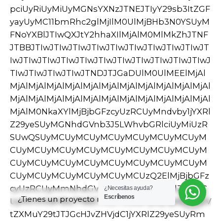
yY29sb3ItZGFyayUyMC11bmRhc2glMjIlM0UlMjBHb3N0YSUyMFNoYXBlJTIwQXJtY2hhaXIlMjAlM0MlMkZhJTNFJTBBJTIwJTIwJTIwJTIwJTIwJTIwJTIwJTIwJTIwJTIwJTIwJTIwJTIwJTIwJTIwJTIwJTIwJTIwJTIwJTIwJTIwJTIwJTIwJTIwJTNDJTJGaDUlM0UlMEElMjAlMjAlMjAlMjAlMjAlMjAlMjAlMjAlMjAlMjAlMjAlMjAlMjAlMjAlMjAlMjAlMjAlMjAlMjAlMjAlMjAlMjAlMjAlMjAlM0NkaXYlMjBjbGFzcyUzRCUyMndvby1jYXRlZ29yeSUyMGNhdGVnb3J5LWhvbGRlciUyMiUzRSUwQSUyMCUyMCUyMCUyMCUyMCUyMCUyMCUyMCUyMCUyMCUyMCUyMCUyMCUyMCUyMCUyMCUyMCUyMCUyMCUyMCUyMCUyMCUyMCUyMCUyMCUyMCUyMCUyMCUzQ2ElMjBjbGFzcyUzRCUyMmNhdGVnb3J5JTIyJTIwaHJlZiUzRCUyMmh0dHBzJTNBJTJGJTJGb2hpby5jbGJ0aGVtZXMuY29tJTJGcHJvZHVjdC1jYXRlZ29yeSUyRmNoYWlycyUyRiUyMiUyMHJlbCUzRCUyMnRhZyUyMiUzRUNoYWlycyUzQyUyRmElM0UlMEElMjAlMjAlMjAlMjAlMjAlMjAlMjAlMjAlMjAlMjAlMjAlMjAlMjAlMjAlMjAlMjAlMjAlMjAlMjAlMjAlMjAlMjAlMjAlMjAlMjAlMjAlMjAlMjAlM0NhJTIwY2xhc3MlM0QlMjJjYXRlZ29yeSUyMiUyMGhyZWYlM0QlMjJodHRwcyUzQSUyRiUyRm9oaW8uY2xidGhlbWVzLmNvbSUyRnByb2R1Y3QtY2F0ZWdvcnklMkZldmVyeWRheS1lc3NlbnRpYWxzJTJGJTIyJTIwcmVsJTNEJTIydGFnJTIyJTNFRXZlcnlkYXklMjBlc3NlbnRpYWxzJTNDJTJGYSUzRSUwQSUyMCUyMCUyMCUyMCUyMCUyMCUyMCUyMCUyMCUyMCUyMCUyMCUyMCUyMCUyMCUyMCUyMCUyMCUyMCUyMCUyMCUyMCUyMCUyMCUzQyUyRmRpdiUzRSUwQSUyMCUyMCUyMCUyMCUyMCUyMCUyMCUyMCUyMCUyMCUyMCUyMCUyMCUyMCUyMCUyMCUyMCUyMCUyMCUyMCUyMCUyMCUyMCUyMCUzQ2RpdiUyMGNsYXNzJTNEJTIyd29vLXByaWNlJTIyJTNFJTBBJTIwJTIwJTIwJTIwJTIwJTIwJTIwJTIwJTIwJTIwJTIwJTIwJTIwJTIwJTIwJTIwJTIwJTIwJTIwJTIwJTIwJTIwJTIwJTIwJTIwJTIwJTIwJTIwJTNDZGl2JTIwY2xhc3MlM0QlMjJzdGFyLXJhdGluZyUyMiUyMHJvbGUlM0QlMjJpbWclMjIlMjBhcmlhLWxhYmVsJTNEJTIyUmF0ZWQlMjA1LjAwJTIwb3V0JTIwb2YlMjA1JTIyJTNFJTBBJTIwJTIwJTIwJTIwJTIwJTIwJTIwJTIwJTIwJTIwJTIwJTIwJTIwJTIwJTIwJTIwJTIwJTIwJTIwJTIwJTIwJTIwJTIwJTIwJTIwJTIwJTIwJTIwJTIwJTIwJTIwJTIwJTNDc3BhbiUyMHN0eWxlJTNEJTIyd2lkdGglM0ExMDAlMjUlMjIlM0VSYXRlZCUyMCUzQ3N0cm9uZyUyMGNsYXNzJTNEJTIycmF0aW5nJTIyJTNFNS4wMCUzQyUyRnN0cm9uZyUzRSUyMG91dCUyMG9mJTIwNSUyMCUzQyUyRnNwYW4lM0UlMEElMjAlMjAlMjAlMjAlMjAlMjAlMjAlMjAlMjAlMjAlMjAlMjAlMjAlMjAlMjAlMjAlMjAlMjAlMjAlMjAlMjAlMjAlMjAlMjAlMjAlMjAlMjAlMjAlM0MlMkZkaXYlM0UlMEElMjAlMjAlMjAlMjAlMjAlMjAlMjAlMjAlMjAlMjAlMjAlMjAlMjAlMjAlMjAlMjAlMjAlMjAlMjAlMjAlMjAlMjAlMjAlMjAlMjAlMjAlMjAlMjAlM0NzcGFuJTIwY2xhc3MlM0QlMjJwcmljZSUyMiUzRSUwQSUyMCUyMCUyMCUyMCUyMCUyMCUyMCUyMCUyMCUyMCUyMCUyMCUyMCUyMCUyMCUyMCUyMCUyMCUyMCUyMCUyMCUyMCUyMCUyMCUyMCUyMCUyMCUyMCUyMCUyMCUyMCUyMCUzQ3NwYW4lMjBjbGFzcyUzRCUyMndvb2NvbW1lcmNlLVByaWNlLWFtb3VudCUyMGFtb3VudCUyMiUzRSUwQSUyMCUyMCUyMCUyMCUyMCUyMCUyMCUyMCUyMCUyMCUyMCUyMCUyMCUyMCUyMCUyMCUyMCUyMCUyMCUyMCUyMCUyMCUyMCUyMCUyMCUyMCUyMCUyMCUyMCUyMCUyMCUyMCUyMCUyMCUyMCUyMCUzQ2JkaSUzRSUwQSUyMCUyMCUyMCUyMCUyMCUyMCUyMCUyMCUyMCUyMCUyMCUyMCUyMCUyMCUyMCUyMCUyMCUyMCUyMCUyMCUyMCUyMCUyMCUyMCUyMCUyMCUyMCUyMCUyMCUyMCUyMCUyMCUyMCUyMCUyMCUyMCUyMCUyMCUyMCUyMCUzQ3NwYW4lMjBjbGFzcyUzRCUyMndvb2NvbW1lcmNlLVByaWNlLWN1cnJlbmN5U3ltYm9sJTIyJTNFJTI0JTNDJTJGc3BhbiUzRTQ5LjAwJTIwJTNDJTJGYmRpJTNFJTBBJTIwJTIwJTIwJTIwJTIwJTIwJTIwJTIwJTIwJTIwJTIwJTIwJTIwJTIwJTIwJTIwJTIwJTIwJTIwJTIwJTIwJTIwJTIwJTIwJTIwJTIwJTIwJTIwJTIwJTIwJTIwJTIwJTNDJTJGc3BhbiUzRSUyMCVFMiU4MCU5MyUyMCUzQ3NwYW4lMjBjbGFzcyUzRCUyMndvb2NvbW1lcmNlLVByaWNlLWFtb3VudCUyMGFtb3VudCUyMiUzRSUwQSUyMCUyMCUyMCUyMCUyMCUyMCUyMCUyMCUyMCUyMCUyMCUyMCUyMCUyMCUyMCUyMCUyMCUyMCUyMCUyMCUyMCUyMCUyMCUyMCUyMCUyMCUyMCUyMCUyMCUyMCUyMCUyMCUyMCUyMCUyMCUyMCUzQ2JkaSUzRSUwQSUyMCUyMCUyMCUyMCUyMCUyMCUyMCUyMCUyMCUyMCUyMCUyMCUyMCUyMCUyMCUyMCUyMCUyMCUyMCUyMCUyMCUyMCUyMCUyMCUyMCUyMCUyMCUyMCUyMCUyMCUyMCUyMCUyMCUyMCUyMCUyMCUyMCUyMCUyMCUyMCUzQ3NwYW4lMjBjbGFzcyUzRCUyMndvb2NvbW1lcmNlLVByaWNlLWN1cnJlbmN5U3ltYm9sJTIyJTNFJTI0JTNDJTJGc3BhbiUzRTU2LjAwJTIwJTNDJTJGYmRpJTNFJTBBJTIwJTIwJTIwJTIwJTIwJTIwJTIwJTIwJTIwJTIwJTIwJTIwJTIwJTIwJTIwJTIwJTIwJTIwJTIwJTIwJTIwJTIwJTIwJTIwJTIwJTIwJTIwJTIwJTIwJTIwJTIwJTIwJTNDJTJGc3BhbiUzRSUwQSUyMCUyMCUyMCUyMCUyMCUyMCUyMCUyMCUyMCUyMCUyMCUyMCUyMCUyMCUyMCUyMCUyMCUyMCUyMCUyMCUyMCUyMCUyMCUyMCUyMCUyMCUyMCUyMCUzQyUyRnNwYW4lM0UlMEElMjAlMjAlMjAlMjAlMjAlMjAlMjAlMjAlMjAlMjAlMjAlMjAlMjAlMjAlMjAlMjAlMjAlMjAlMjAlMjAlMjAlMjAlMjAlMjAlM0MlMkZkaXYlM0UlMEElMjAlMjAlMjAlMjAlMjAlMjAlMjAlMjAlMjAlMjAlMjAlMjAlMjAlMjAlMjAlMjAlMjAlMjAlMjAlMjAlMjAlMjAlMjAlMjAlM0NkaXYlMjBjbGFzcyUzRCUyMmJ1dHRvbi1ncm91cCUyMiUzRSUwQSUyMCUyMCUyMCUyMCUyMCUyMCUyMCUyMCUyMCUyMCUyMCUyMCUyMCUyMCUyMCUyMCUyMCUyMCUyMCUyMCUyMCUyMCUyMCUyMCUyMCUyMCUyMCUyMCUzQ2ElMjBocmVmJTNEJTIyaHR0cHMlM0ElMkYlMkZvaGlvLmNsYnRoZW1lcy5jb20lMkZwcm9kdWN0JTJGZ29zdGEtc2hhcGUtYXJtY2hhaXIlMkYlMjIlMjByZWwlM0QlMjJub2ZvbGxvdyUyMiUyMGRhdGEtcHJvZHVjdF9pZCUzRCUyMjIwNDc2JTIyJTIwZGF0YS1wcm9kdWN0X3NrdSUzRCUyMjI5MDQ1LVNCLTklMjIlMjBjbGFzcyUzRCUyMmFkZF90b19jYXJ0X2J1dHRvbiUyMHByb2R1Y3RfdHlwZV92YXJpYWJsZSUyMHNpbmdsZV9hZGRfdG9fY2FydF9idXR0b24lMjBidXR0b24lMjAtdGV4dCUyMiUyMGRhdGEtYnV0dG9uLWxvYWRpbmclM0QlMjJ0cnVlJTIyJTNFU2VsZWN0JTIwb3B0aW9ucyUzQyUyRmElM0UlMEElMjAlMjAlMjAlMjAlMjAlMjAlMjAlMjAlMjAlMjAlMjAlMjAlMjAlMjAlMjAlMjAlMjAlMjAlMjAlMjAlMjAlMjAlMjAlMjAlMjAlMjAlMjAlMjAlM0NpbnB1dCUyMHR5cGUlM0QlMjJoaWRkZW4lMjIlMjBuYW1lJTNEJTIyYWRkLXRvLWNhcnQlMjIlMjB2YWx1ZSUzRCUyMjIwNDc2JTIyJTNFJTBBJTIwJTIwJTIwJTIwJTIwJTIwJTIwJTIwJTIwJTIwJTIwJTIwJTIwJTIwJTIwJTIwJTIwJTIwJTIwJTIwJTIwJTIwJTIwJTIwJTIwJTIwJTIwJTIwJTNDaW5wdXQlMjB0eXBlJTNEJTIyaGlkZGVuJTIyJTIwbmFtZSUzRCUyMnByb2R1Y3RfaWQlMjIlMjB2YWx1ZSUzRCUyMjIwNDc2JTIyJTNFJTBBJTIwJTIwJTIwJTIwJTIwJTIwJTIwJTIwJTIwJTIwJTIwJTIwJTIwJTIwJTIwJTIwJTIwJTIwJTIwJTIwJTIwJTIwJTIwJTIwJTIwJTIwJTIwJTIwJTNDaW5wdXQlMjB0eXBlJTNEJTIyaGlkZGVuJTIyJTIwbmFtZSUzRCUyMnZhcmlhdGlvbl9pZCUyMiUyMGNsYXNzJTNEJTIydmFyaWF0aW9uX2lkJTIyJTIwdmFsdWUlM0QlMjIwJTIyJTNFJTBBJTIwJTIwJTIwJTIwJTIwJTIwJTIwJTIwJTIwJTIwJTIwJTIwJTIwJTIwJTIwJTIwJTIwJTIwJTIwJTIwJTIwJTIwJTIwJTIwJTNDJTJGZGl2JTNFJTBBJTIwJTIwJTIwJTIwJTIwJTIwJTIwJTIwJTIwJTIwJTIwJTIwJTIwJTIwJTIwJTIwJTIwJTIwJTIwJTIwJTNDJTJGZGl2JTNFJTBBJTIwJTIwJTIwJTIwJTIwJTIwJTIwJTIwJTIwJTIwJTIwJTIwJTIwJTIwJTIwJTIwJTNDJTJGZGl2JTNFJTBBJTIwJTIwJTIwJTIwJTIwJTIwJTIwJTIwJTIwJTIwJTIwJTIwJTNDJTJGbGklM0UlMEElMjAlMjAlMjAlMjAlMjAlMjAlMjAlMjAlMjAlMjAlMjAlMjAlM0NsaSUyMGNsYXNzJTNEJTIycHJvZHVjdCUyMHR5cGUtcHJvZHVjdCUyMHBvc3QtMjA0NzUlMjBzdGF0dXMtcHVibGlzaCUyMGxhc3QlMjBpbnN0b2NrJTIwcHJvZHVjdF9jYXQtY2hhaXJzJTIwcHJvZHVjdF9jYXQtZXZlcnlkYXktZXNzZW50aWFscyUyMHByb2R1Y3RfdGFnLWNyZWF0aXZlJTIwcHJvZHVjdF90YWctc2hvcCUyMHByb2R1Y3RfdGFnLXdvcmRwcmVzcyUyMGhhcy1wb3N0LXRodW1ibmFpbCUyMHNoaXBwaW5nLXRheGFibGUlMjBwdXJjaGFzYWJsZSUyMHByb2R1Y3QtdHlwZS1zaW1wbGUlMjBtYXNvbnJ5LWJyaWNrJTIyJTIwZGF0YS1wcm9kdWN0LWl0ZW0lM0QlMjJ0cnVlJTIyJTIwZGF0YS1sYXp5LWl0ZW0lM0QlMjIlMjIlMjBkYXRhLWxhenktc2NvcGUlM0QlMjJwcm9kdWN0cyUyMiUyMHN0eWxlJTNEJTIycG9zaXRpb24lM0ElMjBhYnNvbHV0ZSUzQiUyMGxlZnQlM0ElMjAzMy4zMzI5JTI1JTNCJTIwdG9wJTNBJTIwMHB4JTNCJTIyJTNFJTBBJTIwJTIwJTIwJTIwJTIwJTIwJTIwJTIwJTIwJTIwJTIwJTIwJTIwJTIwJTIwJTIwJTNDZGl2JTIwY2xhc3MlM0QlMjJwcm9kdWN0LWl0ZW0lMjBwcm9kdWN0LWl0ZW0tZ3JpZCUyMGNhcmQlMjAtdHlwZTIlMjAtY29udGFpbmVkJTIwLWltZy1zY2FsZSUyMC1sZWZ0JTIyJTNFJTBBJTIwJTIwJTIwJTIwJTIwJTIwJTIwJTIwJTIwJTIwJTIwJTIwJTIwJTIwJTIwJTIwJTIwJTIwJTIwJTIwJTNDZGl2JTIwY2xhc3MlM0QlMjJwcm9kdWN0LWl0ZW0tdGh1bWJuYWlsJTIyJTNFJTBBJTIwJTIwJTIwJTIwJTIwJTIwJTIwJTIwJTIwJTIwJTIwJTIwJTIwJTIwJTIwJTIwJTIwJTIwJTIwJTIwJTIwJTIwJTIwJTIwJTNDYnV0dG9uJTIwY2xhc3MlM0QlMjJpY29uLWJ1dHRvbiUyMGJ1dHRvbi1xdWlja3ZpZXclMjAtZmFkZS1kb3duJTIwLXRvcCUyMC1yZXNldC1jb2xvciUyMiUyMGRhdGEtcHJvZHVjdC1pZCUzRCUyMjIwNDc1JTIyJTNFJTBBJTIwJTIwJTIwJTIwJTIwJTIwJTIwJTIwJTIwJTIwJTIwJTIwJTIwJTIwJTIwJTIwJTIwJTIwJTIwJTIwJTIwJTIwJTIwJTIwJTIwJTIwJTIwJTIwJTNDaSUyMGNsYXNzJTNEJTIyaWNvbiUyMiUzRSUwQSUyMCUyMCUyMCUyMCUyMCUyMCUyMCUyMCUyMCUyMCUyMCUyMCUyMCUyMCUyMCUyMCUyMCUyMCUyMCUyMCUyMCUyMCUyMCUyMCUyMCUyMCUyMCUyMCUyMCUyMCUyMCUyMCUzQ3N2ZyUyMGNsYXNzJTNEJTIyZGVmYXVsdCUyMiUyMHdpZHRoJTNEJTIyMTglMjIlMjBoZWlnaHQlM0QlMjIxOCUyMiUyMHZpZXdCb3glM0QlMjIwJTIwMCUyMDE4JTIwMTglMjIlMjBmaWxsJTNEJTIybm9uZSUyMiUyMHhtbG5zJTNEJTIyaHR0cCUzQSUyRiUyRnd3dy53My5vcmclMkYyMDAwJTJGc3ZnJTIyJTNFJTBBJTIwJTIwJTIwJTIwJTIwJTIwJTIwJTIwJTIwJTIwJTIwJTIwJTIwJTIwJTIwJTIwJTIwJTIwJTIwJTIwJTIwJTIwJTIwJTIwJTIwJTIwJTIwJTIwJTIwJTIwJTIwJTIwJTIwJTIwJTIwJTIwJTNDcGF0aCUyMGQlM0QlMjJNMCUyMDJWNkgyVjJINlYwSDJDMC45JTIwMCUyMDAlMjAwLjklMjAwJTIwMlpNMiUyMDEySDBWMTZDMCUyMDE3LjElMjAwLjklMjAxOCUyMDIlMjAxOEg2VjE2SDJWMTJaTTE2JTIwMTZIMTJWMThIMTZDMTcuMSUyMDE4JTIwMTglMjAxNy4xJTIwMTglMjAxNlYxMkgxNlYxNlpNMTYlMjAwSDEyVjJIMTZWNkgxOFYyQzE4JTIwMC45JTIwMTcuMSUyMDAlMjAxNiUyMDBaJTIyJTNFJTNDJTJGcGF0aCUzRSUwQSUyMCUyMCUyMCUyMCUyMCUyMCUyMCUyMCUyMCUyMCUyMCUyMCUyMCUyMCUyMCUyMCUyMCUyMCUyMCUyMCUyMCUyMCUyMCUyMCUyMCUyMCUyMCUyMCUyMCUyMCUyMCUyMCUzQyUyRnN2ZyUzRSUwQSUyMCUyMCUyMCUyMCUyMCUyMCUyMCUyMCUyMCUyMCUyMCUyMCUyMCUyMCUyMCUyMCUyMCUyMCUyMCUyMCUyMCUyMCUyMCUyMCUyMCUyMCUyMCUyMCUzQyUyRmklM0UlMEElMjAlMjAlMjAlMjAlMjAlMjAlMjAlMjAlMjAlMjAlMjAlMjAlMjAlMjAlMjAlMjAlMjAlMjAlMjAlMjAlMjAlMjAlMjAlMjAlM0MlMkZidXR0b24lM0UlMEElMjAlMjAlMjAlMjAlMjAlMjAlMjAlMjAlMjAlMjAlMjAlMjAlMjAlMjAlMjAlMjAlMjAlMjAlMjAlMjAlMjAlMjAlMjAlMjAlM0NkaXYlMjBjbGFzcyUzRCUyMmJ1dHRvbi1mYXZvcml0ZXMlMjAtZmFkZS1kb3duJTIyJTNFJTBBJTIwJTIwJTIwJTIwJTIwJTIwJTIwJTIwJTIwJTIwJTIwJTIwJTIwJTIwJTIwJTIwJTIwJTIwJTIwJTIwJTIwJTIwJTIwJTIwJTIwJTIwJTIwJTIwJTNDZGl2JTIwY2xhc3MlM0QlMjJ5aXRoLXdjd2wtYWRkLXRvLXdpc2hsaXN0JTIwYWRkLXRvLXdpc2hsaXN0LTIwNDc1JTIwd2lzaGxpc3QtZnJhZ21lbnQlMjBvbi1maXJzdC1sb2FkJTIyJTIwZGF0YS1mcmFnbWVudC1yZWYlM0QlMjIyMDQ3NSUyMiUyMGRhdGEtZnJhZ21lbnQtb3B0aW9ucyUzRCUyMiUyMiUzRSUzQyUyRmRpdiUzRSUwQSUyMCUyMCUyMCUyMCUyMCUyMCUyMCUyMCUyMCUyMCUyMCUyMCUyMCUyMCUyMCUyMCUyMCUyMCUyMCUyMCUyMCUyMCUyMCUyMCUyMCUyMCUyMCUyMCUzQ2ElMjBocmVmJTNEJTIyJTJGJTNGYWRkX3RvX3dpc2hsaXN0JTNEMjA0NzUlMjIlMjBkYXRhLXByb2R1Y3QtaWQlM0QlMjIyMDQ3NSUyMiUyMGFyaWEtbGFiZWwlM0QlMjJmYXZvcml0ZXMlMjIlMjBjbGFzcyUzRCUyMmljb24tYnV0dG9uJTIwYWRkX3RvX3dpc2hsaXN0JTIwc2luZ2xlX2FkZF90b193aXNobGlzdCUyMGJ0bi13aXNobGlzdCUyMiUzRSUwQSUyMCUyMCUyMCUyMCUyMCUyMCUyMCUyMCUyMCUyMCUyMCUyMCUyMCUyMCUyMCUyMCUyMCUyMCUyMCUyMCUyMCUyMCUyMCUyMCUyMCUyMCUyMCUyMCUyMCUyMCUyMCUyMCUzQ2klMjBjbGFzcyUzRCUyMmljb24lMjIlM0UlMEElMjAlMjAlMjAlMjAlMjAlMjAlMjAlMjAlMjAlMjAlMjAlMjAlMjAlMjAlMjAlMjAlMjAlMjAlMjAlMjAlMjAlMjAlMjAlMjAlMjAlMjAlMjAlMjAlMjAlMjAlMjAlMjAlMjAlMjAlMjAlMjAlM0NzdmclMjBjbGFzcyUzRCUyMmRlZmF1bHQlMjIlMjB3aWR0aCUzRCUyMjIwJTIyJTIwaGVpZ2h0JTNEJTIyMTglMjIlMjB2aWV3Qm94JTNEJTIyMCUyMDAlMjAyMCUyMDE4JTIyJTIwZmlsbCUzRCUyMm5vbmUlMjIlMjB4bWxucyUzRCUyMmh0dHAlM0ElMkYlMkZ3d3cudzMub3JnJTJGMjAwMCUyRnN2ZyUyMiUzRSUwQSUyMCUyMCUyMCUyMCUyMCUyMCUyMCUyMCUyMCUyMCUyMCUyMCUyMCUyMCUyMCUyMCU
¿Necesitas ayuda?
Escríbenos
¿Tienes un proyecto nuevo?
Escríbenos