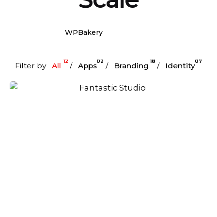
WPBakery
Elementor
12
02
18
07
Filter by
All
Apps
Branding
Identity