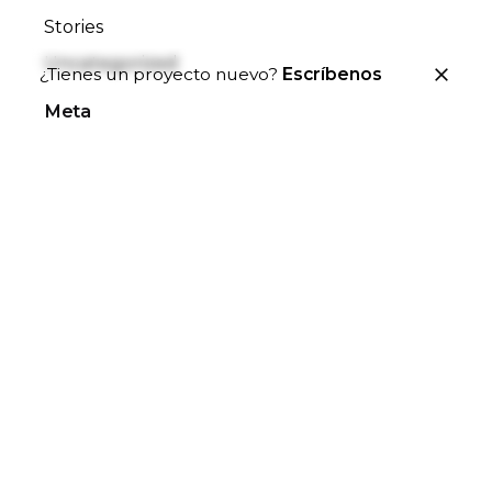
Stories
Uncategorized
¿Tienes un proyecto nuevo?
Escríbenos
Meta
Acceder
Feed de entradas
Feed de comentarios
WordPress.org
Archives
febrero 2024
mayo 2021
agosto 2020
julio 2020