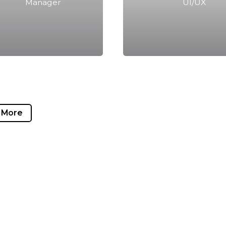
Manager
UI/UX
 More