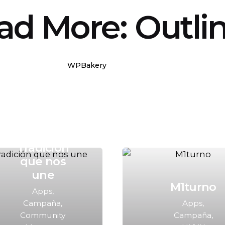
ad More: Outli
WPBakery
Elementor
Tradición
que nos
une
M1turno
Apps
Campaña
Apps
Community
Campaña