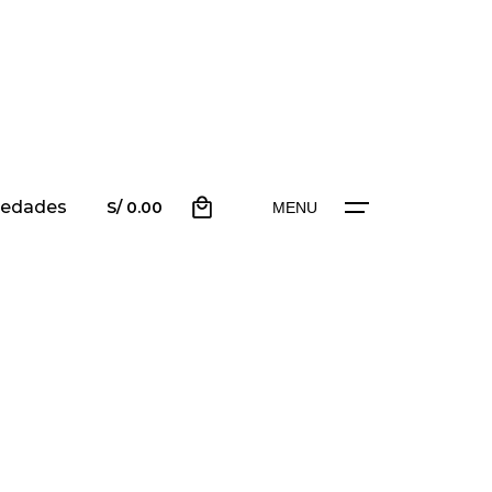
0
edades
scríbenos
S/
0.00
MENU