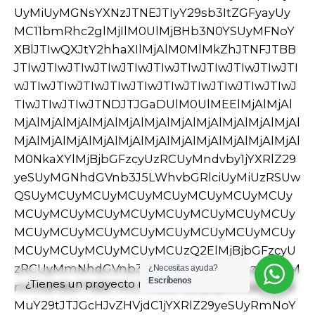
IyY29sb3ItZGFyayUyMC11bmRhc2glMjIlM0UlMjBHb3N0YSUyMFNoYXBlJTIwQXJtY2hhaXIlMjAlM0MlMkZhJTNFJTBBJTIwJTIwJTIwJTIwJTIwJTIwJTIwJTIwJTIwJTIwJTIwJTIwJTIwJTIwJTIwJTIwJTIwJTIwJTIwJTIwJTIwJTIwJTIwJTIwJTNDJTJGaDUlM0UlMEElMjAlMjAlMjAlMjAlMjAlMjAlMjAlMjAlMjAlMjAlMjAlMjAlMjAlMjAlMjAlMjAlMjAlMjAlMjAlMjAlMjAlMjAlMjAlMjAlM0NkaXYlMjBjbGFzcyUzRCUyMndvby1jYXRlZ29yeSUyMGNhdGVnb3J5LWhvbGRlciUyMiUzRSUwQSUyMCUyMCUyMCUyMCUyMCUyMCUyMCUyMCUyMCUyMCUyMCUyMCUyMCUyMCUyMCUyMCUyMCUyMCUyMCUyMCUyMCUyMCUyMCUyMCUyMCUyMCUyMCUyMCUzQ2ElMjBjbGFzcyUzRCUyMmNhdGVnb3J5JTIyJTIwaHJlZiUzRCUyMmh0dHBzJTNBJTJGJTJGb2hpby5jbGJ0aGVtZXMuY29tJTJGcHJvZHVjdC1jYXRlZ29yeSUyRmNoYWlycyUyRiUyMiUyMHJlbCUzRCUyMnRhZyUyMiUzRUNoYWlycyUzQyUyRmElM0UlMEElMjAlMjAlMjAlMjAlMjAlMjAlMjAlMjAlMjAlMjAlMjAlMjAlMjAlMjAlMjAlMjAlMjAlMjAlMjAlMjAlMjAlMjAlMjAlMjAlMjAlMjAlMjAlMjAlM0NhJTIwY2xhc3MlM0QlMjJjYXRlZ29yeSUyMiUyMGhyZWYlM0QlMjJodHRwcyUzQSUyRiUyRm9oaW8uY2xidGhlbWVzLmNvbSUyRnByb2R1Y3QtY2F0ZWdvcnklMkZldmVyeWRheS1lc3NlbnRpYWxzJTJGJTIyJTIwcmVsJTNEJTIydGFnJTIyJTNFRXZlcnlkYXklMjBlc3NlbnRpYWxzJTNDJTJGYSUzRSUwQSUyMCUyMCUyMCUyMCUyMCUyMCUyMCUyMCUyMCUyMCUyMCUyMCUyMCUyMCUyMCUyMCUyMCUyMCUyMCUyMCUyMCUyMCUyMCUyMCUzQyUyRmRpdiUzRSUwQSUyMCUyMCUyMCUyMCUyMCUyMCUyMCUyMCUyMCUyMCUyMCUyMCUyMCUyMCUyMCUyMCUyMCUyMCUyMCUyMCUyMCUyMCUyMCUyMCUzQ2RpdiUyMGNsYXNzJTNEJTIyd29vLXByaWNlJTIyJTNFJTBBJTIwJTIwJTIwJTIwJTIwJTIwJTIwJTIwJTIwJTIwJTIwJTIwJTIwJTIwJTIwJTIwJTIwJTIwJTIwJTIwJTIwJTIwJTIwJTIwJTIwJTIwJTIwJTIwJTNDZGl2JTIwY2xhc3MlM0QlMjJzdGFyLXJhdGluZyUyMiUyMHJvbGUlM0QlMjJpbWclMjIlMjBhcmlhLWxhYmVsJTNEJTIyUmF0ZWQlMjA1LjAwJTIwb3V0JTIwb2YlMjA1JTIyJTNFJTBBJTIwJTIwJTIwJTIwJTIwJTIwJTIwJTIwJTIwJTIwJTIwJTIwJTIwJTIwJTIwJTIwJTIwJTIwJTIwJTIwJTIwJTIwJTIwJTIwJTIwJTIwJTIwJTIwJTIwJTIwJTIwJTIwJTNDc3BhbiUyMHN0eWxlJTNEJTIyd2lkdGglM0ExMDAlMjUlMjIlM0VSYXRlZCUyMCUzQ3N0cm9uZyUyMGNsYXNzJTNEJTIycmF0aW5nJTIyJTNFNS4wMCUzQyUyRnN0cm9uZyUzRSUyMG91dCUyMG9mJTIwNSUyMCUzQyUyRnNwYW4lM0UlMEElMjAlMjAlMjAlMjAlMjAlMjAlMjAlMjAlMjAlMjAlMjAlMjAlMjAlMjAlMjAlMjAlMjAlMjAlMjAlMjAlMjAlMjAlMjAlMjAlMjAlMjAlMjAlMjAlM0MlMkZkaXYlM0UlMEElMjAlMjAlMjAlMjAlMjAlMjAlMjAlMjAlMjAlMjAlMjAlMjAlMjAlMjAlMjAlMjAlMjAlMjAlMjAlMjAlMjAlMjAlMjAlMjAlMjAlMjAlMjAlMjAlM0NzcGFuJTIwY2xhc3MlM0QlMjJwcmljZSUyMiUzRSUwQSUyMCUyMCUyMCUyMCUyMCUyMCUyMCUyMCUyMCUyMCUyMCUyMCUyMCUyMCUyMCUyMCUyMCUyMCUyMCUyMCUyMCUyMCUyMCUyMCUyMCUyMCUyMCUyMCUyMCUyMCUyMCUyMCUzQ3NwYW4lMjBjbGFzcyUzRCUyMndvb2NvbW1lcmNlLVByaWNlLWFtb3VudCUyMGFtb3VudCUyMiUzRSUwQSUyMCUyMCUyMCUyMCUyMCUyMCUyMCUyMCUyMCUyMCUyMCUyMCUyMCUyMCUyMCUyMCUyMCUyMCUyMCUyMCUyMCUyMCUyMCUyMCUyMCUyMCUyMCUyMCUyMCUyMCUyMCUyMCUyMCUyMCUyMCUyMCUzQ2JkaSUzRSUwQSUyMCUyMCUyMCUyMCUyMCUyMCUyMCUyMCUyMCUyMCUyMCUyMCUyMCUyMCUyMCUyMCUyMCUyMCUyMCUyMCUyMCUyMCUyMCUyMCUyMCUyMCUyMCUyMCUyMCUyMCUyMCUyMCUyMCUyMCUyMCUyMCUyMCUyMCUyMCUyMCUzQ3NwYW4lMjBjbGFzcyUzRCUyMndvb2NvbW1lcmNlLVByaWNlLWN1cnJlbmN5U3ltYm9sJTIyJTNFJTI0JTNDJTJGc3BhbiUzRTQ5LjAwJTIwJTNDJTJGYmRpJTNFJTBBJTIwJTIwJTIwJTIwJTIwJTIwJTIwJTIwJTIwJTIwJTIwJTIwJTIwJTIwJTIwJTIwJTIwJTIwJTIwJTIwJTIwJTIwJTIwJTIwJTIwJTIwJTIwJTIwJTIwJTIwJTIwJTIwJTNDJTJGc3BhbiUzRSUyMCVFMiU4MCU5MyUyMCUzQ3NwYW4lMjBjbGFzcyUzRCUyMndvb2NvbW1lcmNlLVByaWNlLWFtb3VudCUyMGFtb3VudCUyMiUzRSUwQSUyMCUyMCUyMCUyMCUyMCUyMCUyMCUyMCUyMCUyMCUyMCUyMCUyMCUyMCUyMCUyMCUyMCUyMCUyMCUyMCUyMCUyMCUyMCUyMCUyMCUyMCUyMCUyMCUyMCUyMCUyMCUyMCUyMCUyMCUyMCUyMCUzQ2JkaSUzRSUwQSUyMCUyMCUyMCUyMCUyMCUyMCUyMCUyMCUyMCUyMCUyMCUyMCUyMCUyMCUyMCUyMCUyMCUyMCUyMCUyMCUyMCUyMCUyMCUyMCUyMCUyMCUyMCUyMCUyMCUyMCUyMCUyMCUyMCUyMCUyMCUyMCUyMCUyMCUyMCUyMCUzQ3NwYW4lMjBjbGFzcyUzRCUyMndvb2NvbW1lcmNlLVByaWNlLWN1cnJlbmN5U3ltYm9sJTIyJTNFJTI0JTNDJTJGc3BhbiUzRTU2LjAwJTIwJTNDJTJGYmRpJTNFJTBBJTIwJTIwJTIwJTIwJTIwJTIwJTIwJTIwJTIwJTIwJTIwJTIwJTIwJTIwJTIwJTIwJTIwJTIwJTIwJTIwJTIwJTIwJTIwJTIwJTIwJTIwJTIwJTIwJTIwJTIwJTIwJTIwJTNDJTJGc3BhbiUzRSUwQSUyMCUyMCUyMCUyMCUyMCUyMCUyMCUyMCUyMCUyMCUyMCUyMCUyMCUyMCUyMCUyMCUyMCUyMCUyMCUyMCUyMCUyMCUyMCUyMCUyMCUyMCUyMCUyMCUzQyUyRnNwYW4lM0UlMEElMjAlMjAlMjAlMjAlMjAlMjAlMjAlMjAlMjAlMjAlMjAlMjAlMjAlMjAlMjAlMjAlMjAlMjAlMjAlMjAlMjAlMjAlMjAlMjAlM0MlMkZkaXYlM0UlMEElMjAlMjAlMjAlMjAlMjAlMjAlMjAlMjAlMjAlMjAlMjAlMjAlMjAlMjAlMjAlMjAlMjAlMjAlMjAlMjAlMjAlMjAlMjAlMjAlM0NkaXYlMjBjbGFzcyUzRCUyMmJ1dHRvbi1ncm91cCUyMiUzRSUwQSUyMCUyMCUyMCUyMCUyMCUyMCUyMCUyMCUyMCUyMCUyMCUyMCUyMCUyMCUyMCUyMCUyMCUyMCUyMCUyMCUyMCUyMCUyMCUyMCUyMCUyMCUyMCUyMCUzQ2ElMjBocmVmJTNEJTIyaHR0cHMlM0ElMkYlMkZvaGlvLmNsYnRoZW1lcy5jb20lMkZwcm9kdWN0JTJGZ29zdGEtc2hhcGUtYXJtY2hhaXIlMkYlMjIlMjByZWwlM0QlMjJub2ZvbGxvdyUyMiUyMGRhdGEtcHJvZHVjdF9pZCUzRCUyMjIwNDc2JTIyJTIwZGF0YS1wcm9kdWN0X3NrdSUzRCUyMjI5MDQ1LVNCLTklMjIlMjBjbGFzcyUzRCUyMmFkZF90b19jYXJ0X2J1dHRvbiUyMHByb2R1Y3RfdHlwZV92YXJpYWJsZSUyMHNpbmdsZV9hZGRfdG9fY2FydF9idXR0b24lMjBidXR0b24lMjAtdGV4dCUyMiUyMGRhdGEtYnV0dG9uLWxvYWRpbmclM0QlMjJ0cnVlJTIyJTNFU2VsZWN0JTIwb3B0aW9ucyUzQyUyRmElM0UlMEElMjAlMjAlMjAlMjAlMjAlMjAlMjAlMjAlMjAlMjAlMjAlMjAlMjAlMjAlMjAlMjAlMjAlMjAlMjAlMjAlMjAlMjAlMjAlMjAlMjAlMjAlMjAlMjAlM0NpbnB1dCUyMHR5cGUlM0QlMjJoaWRkZW4lMjIlMjBuYW1lJTNEJTIyYWRkLXRvLWNhcnQlMjIlMjB2YWx1ZSUzRCUyMjIwNDc2JTIyJTNFJTBBJTIwJTIwJTIwJTIwJTIwJTIwJTIwJTIwJTIwJTIwJTIwJTIwJTIwJTIwJTIwJTIwJTIwJTIwJTIwJTIwJTIwJTIwJTIwJTIwJTIwJTIwJTIwJTIwJTNDaW5wdXQlMjB0eXBlJTNEJTIyaGlkZGVuJTIyJTIwbmFtZSUzRCUyMnByb2R1Y3RfaWQlMjIlMjB2YWx1ZSUzRCUyMjIwNDc2JTIyJTNFJTBBJTIwJTIwJTIwJTIwJTIwJTIwJTIwJTIwJTIwJTIwJTIwJTIwJTIwJTIwJTIwJTIwJTIwJTIwJTIwJTIwJTIwJTIwJTIwJTIwJTIwJTIwJTIwJTIwJTNDaW5wdXQlMjB0eXBlJTNEJTIyaGlkZGVuJTIyJTIwbmFtZSUzRCUyMnZhcmlhdGlvbl9pZCUyMiUyMGNsYXNzJTNEJTIydmFyaWF0aW9uX2lkJTIyJTIwdmFsdWUlM0QlMjIwJTIyJTNFJTBBJTIwJTIwJTIwJTIwJTIwJTIwJTIwJTIwJTIwJTIwJTIwJTIwJTIwJTIwJTIwJTIwJTIwJTIwJTIwJTIwJTIwJTIwJTIwJTIwJTNDJTJGZGl2JTNFJTBBJTIwJTIwJTIwJTIwJTIwJTIwJTIwJTIwJTIwJTIwJTIwJTIwJTIwJTIwJTIwJTIwJTIwJTIwJTIwJTIwJTNDJTJGZGl2JTNFJTBBJTIwJTIwJTIwJTIwJTIwJTIwJTIwJTIwJTIwJTIwJTIwJTIwJTIwJTIwJTIwJTIwJTNDJTJGZGl2JTNFJTBBJTIwJTIwJTIwJTIwJTIwJTIwJTIwJTIwJTIwJTIwJTIwJTIwJTNDJTJGbGklM0UlMEElMjAlMjAlMjAlMjAlMjAlMjAlMjAlMjAlMjAlMjAlMjAlMjAlM0NsaSUyMGNsYXNzJTNEJTIycHJvZHVjdCUyMHR5cGUtcHJvZHVjdCUyMHBvc3QtMjA0NzUlMjBzdGF0dXMtcHVibGlzaCUyMGxhc3QlMjBpbnN0b2NrJTIwcHJvZHVjdF9jYXQtY2hhaXJzJTIwcHJvZHVjdF9jYXQtZXZlcnlkYXktZXNzZW50aWFscyUyMHByb2R1Y3RfdGFnLWNyZWF0aXZlJTIwcHJvZHVjdF90YWctc2hvcCUyMHByb2R1Y3RfdGFnLXdvcmRwcmVzcyUyMGhhcy1wb3N0LXRodW1ibmFpbCUyMHNoaXBwaW5nLXRheGFibGUlMjBwdXJjaGFzYWJsZSUyMHByb2R1Y3QtdHlwZS1zaW1wbGUlMjBtYXNvbnJ5LWJyaWNrJTIyJTIwZGF0YS1wcm9kdWN0LWl0ZW0lM0QlMjJ0cnVlJTIyJTIwZGF0YS1sYXp5LWl0ZW0lM0QlMjIlMjIlMjBkYXRhLWxhenktc2NvcGUlM0QlMjJwcm9kdWN0cyUyMiUyMHN0eWxlJTNEJTIycG9zaXRpb24lM0ElMjBhYnNvbHV0ZSUzQiUyMGxlZnQlM0ElMjAzMy4zMzI5JTI1JTNCJTIwdG9wJTNBJTIwMHB4JTNCJTIyJTNFJTBBJTIwJTIwJTIwJTIwJTIwJTIwJTIwJTIwJTIwJTIwJTIwJTIwJTIwJTIwJTIwJTIwJTNDZGl2JTIwY2xhc3MlM0QlMjJwcm9kdWN0LWl0ZW0lMjBwcm9kdWN0LWl0ZW0tZ3JpZCUyMGNhcmQlMjAtdHlwZTIlMjAtaW1nLWdyZXlzY2FsZSUyMC1sZWZ0JTIyJTNFJTBBJTIwJTIwJTIwJTIwJTIwJTIwJTIwJTIwJTIwJTIwJTIwJTIwJTIwJTIwJTIwJTIwJTIwJTIwJTIwJTIwJTNDZGl2JTIwY2xhc3MlM0QlMjJwcm9kdWN0LWl0ZW0tdGh1bWJuYWlsJTIyJTNFJTBBJTIwJTIwJTIwJTIwJTIwJTIwJTIwJTIwJTIwJTIwJTIwJTIwJTIwJTIwJTIwJTIwJTIwJTIwJTIwJTIwJTIwJTIwJTIwJTIwJTNDYnV0dG9uJTIwY2xhc3MlM0QlMjJpY29uLWJ1dHRvbiUyMGJ1dHRvbi1xdWlja3ZpZXclMjAtZmFkZS1kb3duJTIwLXRvcCUyMC1yZXNldC1jb2xvciUyMiUyMGRhdGEtcHJvZHVjdC1pZCUzRCUyMjIwNDc1JTIyJTNFJTBBJTIwJTIwJTIwJTIwJTIwJTIwJTIwJTIwJTIwJTIwJTIwJTIwJTIwJTIwJTIwJTIwJTIwJTIwJTIwJTIwJTIwJTIwJTIwJTIwJTIwJTIwJTIwJTIwJTNDaSUyMGNsYXNzJTNEJTIyaWNvbiUyMiUzRSUwQSUyMCUyMCUyMCUyMCUyMCUyMCUyMCUyMCUyMCUyMCUyMCUyMCUyMCUyMCUyMCUyMCUyMCUyMCUyMCUyMCUyMCUyMCUyMCUyMCUyMCUyMCUyMCUyMCUyMCUyMCUyMCUyMCUzQ3N2ZyUyMGNsYXNzJTNEJTIyZGVmYXVsdCUyMiUyMHdpZHRoJTNEJTIyMTglMjIlMjBoZWlnaHQlM0QlMjIxOCUyMiUyMHZpZXdCb3glM0QlMjIwJTIwMCUyMDE4JTIwMTglMjIlMjBmaWxsJTNEJTIybm9uZSUyMiUyMHhtbG5zJTNEJTIyaHR0cCUzQSUyRiUyRnd3dy53My5vcmclMkYyMDAwJTJGc3ZnJTIyJTNFJTBBJTIwJTIwJTIwJTIwJTIwJTIwJTIwJTIwJTIwJTIwJTIwJTIwJTIwJTIwJTIwJTIwJTIwJTIwJTIwJTIwJTIwJTIwJTIwJTIwJTIwJTIwJTIwJTIwJTIwJTIwJTIwJTIwJTIwJTIwJTIwJTIwJTNDcGF0aCUyMGQlM0QlMjJNMCUyMDJWNkgyVjJINlYwSDJDMC45JTIwMCUyMDAlMjAwLjklMjAwJTIwMlpNMiUyMDEySDBWMTZDMCUyMDE3LjElMjAwLjklMjAxOCUyMDIlMjAxOEg2VjE2SDJWMTJaTTE2JTIwMTZIMTJWMThIMTZDMTcuMSUyMDE4JTIwMTglMjAxNy4xJTIwMTglMjAxNlYxMkgxNlYxNlpNMTYlMjAwSDEyVjJIMTZWNkgxOFYyQzE4JTIwMC45JTIwMTcuMSUyMDAlMjAxNiUyMDBaJTIyJTNFJTNDJTJGcGF0aCUzRSUwQSUyMCUyMCUyMCUyMCUyMCUyMCUyMCUyMCUyMCUyMCUyMCUyMCUyMCUyMCUyMCUyMCUyMCUyMCUyMCUyMCUyMCUyMCUyMCUyMCUyMCUyMCUyMCUyMCUyMCUyMCUyMCUyMCUzQyUyRnN2ZyUzRSUwQSUyMCUyMCUyMCUyMCUyMCUyMCUyMCUyMCUyMCUyMCUyMCUyMCUyMCUyMCUyMCUyMCUyMCUyMCUyMCUyMCUyMCUyMCUyMCUyMCUyMCUyMCUyMCUyMCUzQyUyRmklM0UlMEElMjAlMjAlMjAlMjAlMjAlMjAlMjAlMjAlMjAlMjAlMjAlMjAlMjAlMjAlMjAlMjAlMjAlMjAlMjAlMjAlMjAlMjAlMjAlMjAlM0MlMkZidXR0b24lM0UlMEElMjAlMjAlMjAlMjAlMjAlMjAlMjAlMjAlMjAlMjAlMjAlMjAlMjAlMjAlMjAlMjAlMjAlMjAlMjAlMjAlMjAlMjAlMjAlMjAlM0NkaXYlMjBjbGFzcyUzRCUyMmJ1dHRvbi1mYXZvcml0ZXMlMjAtZmFkZS1kb3duJTIyJTNFJTBBJTIwJTIwJTIwJTIwJTIwJTIwJTIwJTIwJTIwJTIwJTIwJTIwJTIwJTIwJTIwJTIwJTIwJTIwJTIwJTIwJTIwJTIwJTIwJTIwJTIwJTIwJTIwJTIwJTNDZGl2JTIwY2xhc3MlM0QlMjJ5aXRoLXdjd2wtYWRkLXRvLXdpc2hsaXN0JTIwYWRkLXRvLXdpc2hsaXN0LTIwNDc1JTIwd2lzaGxpc3QtZnJhZ21lbnQlMjBvbi1maXJzdC1sb2FkJTIyJTIwZGF0YS1mcmFnbWVudC1yZWYlM0QlMjIyMDQ3NSUyMiUyMGRhdGEtZnJhZ21lbnQtb3B0aW9ucyUzRCUyMiUyMiUzRSUzQyUyRmRpdiUzRSUwQSUyMCUyMCUyMCUyMCUyMCUyMCUyMCUyMCUyMCUyMCUyMCUyMCUyMCUyMCUyMCUyMCUyMCUyMCUyMCUyMCUyMCUyMCUyMCUyMCUyMCUyMCUyMCUyMCUzQ2ElMjBocmVmJTNEJTIyJTJGJTNGYWRkX3RvX3dpc2hsaXN0JTNEMjA0NzUlMjIlMjBkYXRhLXByb2R1Y3QtaWQlM0QlMjIyMDQ3NSUyMiUyMGFyaWEtbGFiZWwlM0QlMjJmYXZvcml0ZXMlMjIlMjBjbGFzcyUzRCUyMmljb24tYnV0dG9uJTIwYWRkX3RvX3dpc2hsaXN0JTIwc2luZ2xlX2FkZF90b193aXNobGlzdCUyMGJ0bi13aXNobGlzdCUyMiUzRSUwQSUyMCUyMCUyMCUyMCUyMCUyMCUyMCUyMCUyMCUyMCUyMCUyMCUyMCUyMCUyMCUyMCUyMCUyMCUyMCUyMCUyMCUyMCUyMCUyMCUyMCUyMCUyMCUyMCUyMCUyMCUyMCUyMCUzQ2klMjBjbGFzcyUzRCUyMmljb24lMjIlM0UlMEElMjAlMjAlMjAlMjAlMjAlMjAlMjAlMjAlMjAlMjAlMjAlMjAlMjAlMjAlMjAlMjAlMjAlMjAlMjAlMjAlMjAlMjAlMjAlMjAlMjAlMjAlMjAlMjAlMjAlMjAlMjAlMjAlMjAlMjAlMjAlMjAlM0NzdmclMjBjbGFzcyUzRCUyMmRlZmF1bHQlMjIlMjB3aWR0aCUzRCUyMjIwJTIyJTIwaGVpZ2h0JTNEJTIyMTglMjIlMjB2aWV3Qm94JTNEJTIyMCUyMDAlMjAyMCUyMDE4JTIyJTIwZmlsbCUzRCUyMm5vbmUlMjIlMjB4bWxucyUzRCUyMmh0dHAlM0ElMkYlMkZ3d3cudzMub3JnJTJGMjAwMCUyRnN2ZyUyMiUzRSUwQSUyMCUyMCUyMCUyMCUyMCUyMCUyMCUyMCUyMCUyMCUyMCUyMCUyMCUyMCUyMCUyMCUyMCUyMCUyMC
¿Necesitas ayuda?
Escríbenos
¿Tienes un proyecto nuevo?
Escríbenos