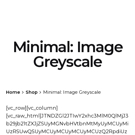
Minimal: Image
Greyscale
Home
Shop
Minimal: Image Greyscale
[vc_row][vc_column][vc_raw_html]JTNDZGl2JTIwY2xhc3MlM0QlMjJ3b29jb21tZXJjZSUyMGNvbHVtbnMtMyUyMCUyMiUzRSUwQSUyMCUyMCUyMCUyMCUzQ2RpdiUzRSUwQSUyMCUyMCUyMCUyMCUyMCUyMCUyMCUyMCUzQ3VsJTIwY2xhc3MlM0QlMjJwcm9kdWN0cyUyMHdvby1wcm9kdWN0cyUyMHZjX3JvdyUyMHdvby1wcm9kdWN0cy1zbGlkZXIlMjAtdW5saXN0JTIwbWFzb25yeSUyMiUyMGRhdGEtc2hvcC1tYXNvbnJ5JTNEJTIydHJ1ZSUyMiUyMGRhdGEtbGF6eS1jb250YWluZXIlM0QlMjJwcm9kdWN0cyUyMiUyMHN0eWxlJTNEJTIycG9zaXRpb24lM0ElMjByZWxhdGl2ZSUzQiUyMGhlaWdodCUzQSUyMDEwNjIuMzZweCUzQiUyMiUzRSUwQSUyMCUyMCUyMCUyMCUyMCUyMCUyMCUyMCUyMCUyMCUyMCUyMCUzQ2xpJTIwY2xhc3MlM0QlMjJwcm9kdWN0JTIwdHlwZS1wcm9kdWN0JTIwcG9zdC0yMDQ3NiUyMHN0YXR1cy1wdWJsaXNoJTIwZmlyc3QlMjBpbnN0b2NrJTIwcHJvZHVjdF9jYXQtY2hhaXJzJTIwcHJvZHVjdF9jYXQtZXZlcnlkYXktZXNzZW50aWFscyUyMHByb2R1Y3RfdGFnLWNyZWF0aXZlJTIwcHJvZHVjdF90YWctc2hvcCUyMHByb2R1Y3RfdGFnLXdvcmRwcmVzcyUyMGhhcy1wb3N0LXRodW1ibmFpbCUyMHNhbGUlMjBzaGlwcGluZy10YXhhYmxlJTIwcHVyY2hhc2FibGUlMjBwcm9kdWN0LXR5cGUtdmFyaWFibGUlMjBoYXMtZGVmYXVsdC1hdHRyaWJ1dGVzJTIwbWFzb25yeS1icmljayUyMiUyMGRhdGEtcHJvZHVjdC1pdGVtJTNEJTIydHJ1ZSUyMiUyMGRhdGEtbGF6eS1pdGVtJTNEJTIyJTIyJTIwZGF0YS1sYXp5LXNjb3BlJTNEJTIycHJvZHVjdHMlMjIlM0UlMEElMjAlMjAlMjAlMjAlMjAlMjAlMjAlMjAlMjAlMjAlMjAlMjAlMjAlMjAlMjAlMjAlM0NkaXYlMjBjbGFzcyUzRCUyMnByb2R1Y3QtaXRlbSUyMHByb2R1Y3QtaXRlbS1ncmlkJTIwY2FyZCUyMC10eXBlMiUyMC1pbWctZ3JleXNjYWxlJTIwLWxlZnQlMjIlM0UlMEElMjAlMjAlMjAlMjAlMjAlMjAlMjAlMjAlMjAlMjAlMjAlMjAlMjAlMjAlMjAlMjAlMjAlMjAlMjAlMjAlM0NkaXYlMjBjbGFzcyUzRCUyMnByb2R1Y3QtaXRlbS10aHVtYm5haWwlMjIlM0UlMEElMjAlMjAlMjAlMjAlMjAlMjAlMjAlMjAlMjAlMjAlMjAlMjAlMjAlMjAlMjAlMjAlMjAlMjAlMjAlMjAlMjAlMjAlMjAlMjAlM0NidXR0b24lMjBjbGFzcyUzRCUyMmljb24tYnV0dG9uJTIwYnV0dG9uLXF1aWNrdmlldyUyMC1mYWRlLWRvd24lMjAtdG9wJTIwLXJlc2V0LWNvbG9yJTIyJTIwZGF0YS1wcm9kdWN0LWlkJTNEJTIyMjA0NzYlMjIlM0UlMEElMjAlMjAlMjAlMjAlMjAlMjAlMjAlMjAlMjAlMjAlMjAlMjAlMjAlMjAlMjAlMjAlMjAlMjAlMjAlMjAlMjAlMjAlMjAlMjAlMjAlMjAlMjAlMjAlM0NpJTIwY2xhc3MlM0QlMjJpY29uJTIyJTNFJTBBJTIwJTIwJTIwJTIwJTIwJTIwJTIwJTIwJTIwJTIwJTIwJTIwJTIwJTIwJTIwJTIwJTIwJTIwJTIwJTIwJTIwJTIwJTIwJTIwJTIwJTIwJTIwJTIwJTIwJTIwJTIwJTIwJTNDc3ZnJTIwY2xhc3MlM0QlMjJkZWZhdWx0JTIyJTIwd2lkdGglM0QlMjIxOCUyMiUyMGhlaWdodCUzRCUyMjE4JTIyJTIwdmlld0JveCUzRCUyMjAlMjAwJTIwMTglMjAxOCUyMiUyMGZpbGwlM0QlMjJub25lJTIyJTIweG1sbnMlM0QlMjJodHRwJTNBJTJGJTJGd3d3LnczLm9yZyUyRjIwMDAlMkZzdmclMjIlM0UlMEElMjAlMjAlMjAlMjAlMjAlMjAlMjAlMjAlMjAlMjAlMjAlMjAlMjAlMjAlMjAlMjAlMjAlMjAlMjAlMjAlMjAlMjAlMjAlMjAlMjAlMjAlMjAlMjAlMjAlMjAlMjAlMjAlMjAlMjAlMjAlMjAlM0NwYXRoJTIwZCUzRCUyMk0wJTIwMlY2SDJWMkg2VjBIMkMwLjklMjAwJTIwMCUyMDAuOSUyMDAlMjAyWk0yJTIwMTJIMFYxNkMwJTIwMTcuMSUyMDAuOSUyMDE4JTIwMiUyMDE4SDZWMTZIMlYxMlpNMTYlMjAxNkgxMlYxOEgxNkMxNy4xJTIwMTglMjAxOCUyMDE3LjElMjAxOCUyMDE2VjEySDE2VjE2Wk0xNiUyMDBIMTJWMkgxNlY2SDE4VjJDMTglMjAwLjklMjAxNy4xJTIwMCUyMDE2JTIwMFolMjIlM0UlM0MlMkZwYXRoJTNFJTBBJTIwJTIwJTIwJTIwJTIwJTIwJTIwJTIwJTIwJTIwJTIwJTIwJTIwJTIwJTIwJTIwJTIwJTIwJTIwJTIwJTIwJTIwJTIwJTIwJTIwJTIwJTIwJTIwJTIwJTIwJTIwJTIwJTNDJTJGc3ZnJTNFJTBBJTIwJTIwJTIwJTIwJTIwJTIwJTIwJTIwJTIwJTIwJTIwJTIwJTIwJTIwJTIwJTIwJTIwJTIwJTIwJTIwJTIwJTIwJTIwJTIwJTIwJTIwJTIwJTIwJTNDJTJGaSUzRSUwQSUyMCUyMCUyMCUyMCUyMCUyMCUyMCUyMCUyMCUyMCUyMCUyMCUyMCUyMCUyMCUyMCUyMCUyMCUyMCUyMCUyMCUyMCUyMCUyMCUzQyUyRmJ1dHRvbiUzRSUwQSUyMCUyMCUyMCUyMCUyMCUyMCUyMCUyMCUyMCUyMCUyMCUyMCUyMCUyMCUyMCUyMCUyMCUyMCUyMCUyMCUyMCUyMCUyMCUyMCUzQ2RpdiUyMGNsYXNzJTNEJTIyYnV0dG9uLWZhdm9yaXRlcyUyMC1mYWRlLWRvd24lMjIlM0UlMEElMjAlMjAlMjAlMjAlMjAlMjAlMjAlMjAlMjAlMjAlMjAlMjAlMjAlMjAlMjAlMjAlMjAlMjAlMjAlMjAlMjAlMjAlMjAlMjAlMjAlMjAlMjAlMjAlM0NkaXYlMjBjbGFzcyUzRCUyMnlpdGgtd2N3bC1hZGQtdG8td2lzaGxpc3QlMjBhZGQtdG8td2lzaGxpc3QtMzIxJTIwd2lzaGxpc3QtZnJhZ21lbnQlMjBvbi1maXJzdC1sb2FkJTIyJTIwZGF0YS1mcmFnbWVudC1yZWYlM0QlMjIzMjElMjIlMjBkYXRhLWZyYWdtZW50LW9wdGlvbnMlM0QlMjIlMjIlM0UlM0MlMkZkaXYlM0UlMEElMjAlMjAlMjAlMjAlMjAlMjAlMjAlMjAlMjAlMjAlMjAlMjAlMjAlMjAlMjAlMjAlMjAlMjAlMjAlMjAlMjAlMjAlMjAlMjAlMjAlMjAlMjAlMjAlM0NhJTIwaHJlZiUzRCUyMiUyRiUzRmFkZF90b193aXNobGlzdCUzRDMyMSUyMiUyMGRhdGEtcHJvZHVjdC1pZCUzRCUyMjMyMSUyMiUyMGFyaWEtbGFiZWwlM0QlMjJmYXZvcml0ZXMlMjIlMjBjbGFzcyUzRCUyMmljb24tYnV0dG9uJTIwYWRkX3RvX3dpc2hsaXN0JTIwc2luZ2xlX2FkZF90b193aXNobGlzdCUyMGJ0bi13aXNobGlzdCUyMiUzRSUwQSUyMCUyMCUyMCUyMCUyMCUyMCUyMCUyMCUyMCUyMCUyMCUyMCUyMCUyMCUyMCUyMCUyMCUyMCUyMCUyMCUyMCUyMCUyMCUyMCUyMCUyMCUyMCUyMCUyMCUyMCUyMCUyMCUzQ2klMjBjbGFzcyUzRCUyMmljb24lMjIlM0UlMEElMjAlMjAlMjAlMjAlMjAlMjAlMjAlMjAlMjAlMjAlMjAlMjAlMjAlMjAlMjAlMjAlMjAlMjAlMjAlMjAlMjAlMjAlMjAlMjAlMjAlMjAlMjAlMjAlMjAlMjAlMjAlMjAlMjAlMjAlMjAlMjAlM0NzdmclMjBjbGFzcyUzRCUyMmRlZmF1bHQlMjIlMjB3aWR0aCUzRCUyMjIwJTIyJTIwaGVpZ2h0JTNEJTIyMTglMjIlMjB2aWV3Qm94JTNEJTIyMCUyMDAlMjAyMCUyMDE4JTIyJTIwZmlsbCUzRCUyMm5vbmUlMjIlMjB4bWxucyUzRCUyMmh0dHAlM0ElMkYlMkZ3d3cudzMub3JnJTJGMjAwMCUyRnN2ZyUyMiUzRSUwQSUyMCUyMCUyMCUyMCUyMCUyMCUyMCUyMCUyMCUyMCUyMCUyMCUyMCUyMCUyMCUyMCUyMCUyMCUyMCUyMCUyMCUyMCUyMCUyMCUyMCUyMCUyMCUyMCUyMCUyMCUyMCUyMCUyMCUyMCUyMCUyMCUyMCUyMCUyMCUyMCUzQ3BhdGglMjBkJTNEJTIyTTE0LjUlMjAwQzEyLjc2JTIwMCUyMDExLjA5JTIwMC43OTQ1NTElMjAxMCUyMDIuMDUwMTRDOC45MSUyMDAuNzk0NTUxJTIwNy4yNCUyMDAlMjA1LjUlMjAwQzIuNDIlMjAwJTIwMCUyMDIuMzczODQlMjAwJTIwNS4zOTUxQzAlMjA5LjEwMyUyMDMuNCUyMDEyLjEyNDMlMjA4LjU1JTIwMTYuNzE1TDEwJTIwMThMMTEuNDUlMjAxNi43MDUyQzE2LjYlMjAxMi4xMjQzJTIwMjAlMjA5LjEwMyUyMDIwJTIwNS4zOTUxQzIwJTIwMi4zNzM4NCUyMDE3LjU4JTIwMCUyMDE0LjUlMjAwWk0xMC4xJTIwMTUuMjUzNEwxMCUyMDE1LjM1MTVMOS45JTIwMTUuMjUzNEM1LjE0JTIwMTEuMDI1NiUyMDIlMjA4LjIyOTk3JTIwMiUyMDUuMzk1MUMyJTIwMy40MzMyNCUyMDMuNSUyMDEuOTYxODUlMjA1LjUlMjAxLjk2MTg1QzcuMDQlMjAxLjk2MTg1JTIwOC41NCUyMDIuOTMyOTclMjA5LjA3JTIwNC4yNzY4NEgxMC45NEMxMS40NiUyMDIuOTMyOTclMjAxMi45NiUyMDEuOTYxODUlMjAxNC41JTIwMS45NjE4NUMxNi41JTIwMS45NjE4NSUyMDE4JTIwMy40MzMyNCUyMDE4JTIwNS4zOTUxQzE4JTIwOC4yMjk5NyUyMDE0Ljg2JTIwMTEuMDI1NiUyMDEwLjElMjAxNS4yNTM0WiUyMiUzRSUzQyUyRnBhdGglM0UlMEElMjAlMjAlMjAlMjAlMjAlMjAlMjAlMjAlMjAlMjAlMjAlMjAlMjAlMjAlMjAlMjAlMjAlMjAlMjAlMjAlMjAlMjAlMjAlMjAlMjAlMjAlMjAlMjAlMjAlMjAlMjAlMjAlMjAlMjAlMjAlMjAlM0MlMkZzdmclM0UlMEElMjAlMjAlMjAlMjAlMjAlMjAlMjAlMjAlMjAlMjAlMjAlMjAlMjAlMjAlMjAlMjAlMjAlMjAlMjAlMjAlMjAlMjAlMjAlMjAlMjAlMjAlMjAlMjAlMjAlMjAlMjAlMjAlMjAlMjAlMjAlMjAlM0NzdmclMjBjbGFzcyUzRCUyMi1oaWRkZW4lMjIlMjB3aWR0aCUzRCUyMjIwJTIyJTIwaGVpZ2h0JTNEJTIyMTglMjIlMjB2aWV3Qm94JTNEJTIyMCUyMDAlMjAyMCUyMDE4JTIyJTIwZmlsbCUzRCUyMm5vbmUlMjIlMjB4bWxucyUzRCUyMmh0dHAlM0ElMkYlMkZ3d3cudzMub3JnJTJGMjAwMCUyRnN2ZyUyMiUzRSUwQSUyMCUyMCUyMCUyMCUyMCUyMCUyMCUyMCUyMCUyMCUyMCUyMCUyMCUyMCUyMCUyMCUyMCUyMCUyMCUyMCUyMCUyMCUyMCUyMCUyMCUyMCUyMCUyMCUyMCUyMCUyMCUyMCUyMCUyMCUyMCUyMCUyMCUyMCUyMCUyMCUzQ3BhdGglMjBkJTNEJTIyTTE0LjUlMjAwQzEyLjc2JTIwMCUyMDExLjA5JTIwMC43OTQ1NTElMjAxMCUyMDIuMDUwMTRDOC45MSUyMDAuNzk0NTUxJTIwNy4yNCUyMDAlMjA1LjUlMjAwQzIuNDIlMjAwJTIwMCUyMDIuMzczODQlMjAwJTIwNS4zOTUxQzAlMjA5LjEwMyUyMDMuNCUyMDEyLjEyNDMlMjA4LjU1JTIwMTYuNzE1TDEwJTIwMThMMTEuNDUlMjAxNi43MDUyQzE2LjYlMjAxMi4xMjQzJTIwMjAlMjA5LjEwMyUyMDIwJTIwNS4zOTUxQzIwJTIwMi4zNzM4NCUyMDE3LjU4JTIwMCUyMDE0LjUlMjAwWiUyMiUzRSUzQyUyRnBhdGglM0UlMEElMjAlMjAlMjAlMjAlMjAlMjAlMjAlMjAlMjAlMjAlMjAlMjAlMjAlMjAlMjAlMjAlMjAlMjAlMjAlMjAlMjAlMjAlMjAlMjAlMjAlMjAlMjAlMjAlMjAlMjAlMjAlMjAlMjAlMjAlMjAlMjAlM0MlMkZzdmclM0UlMEElMjAlMjAlMjAlMjAlMjAlMjAlMjAlMjAlMjAlMjAlMjAlMjAlMjAlMjAlMjAlMjAlMjAlMjAlMjAlMjAlMjAlMjAlMjAlMjAlMjAlMjAlMjAlMjAlMjAlMjAlMjAlMjAlM0MlMkZpJTNFJTBBJTIwJTIwJTIwJTIwJTIwJTIwJTIwJTIwJTIwJTIwJTIwJTIwJTIwJTIwJTIwJTIwJTIwJTIwJTIwJTIwJTIwJTIwJTIwJTIwJTIwJTIwJTIwJTIwJTNDJTJGYSUzRSUwQSUyMCUyMCUyMCUyMCUyMCUyMCUyMCUyMCUyMCUyMCUyMCUyMCUyMCUyMCUyMCUyMCUyMCUyMCUyMCUyMCUyMCUyMCUyMCUyMCUzQyUyRmRpdiUzRSUwQSUyMCUyMCUyMCUyMCUyMCUyMCUyMCUyMCUyMCUyMCUyMCUyMCUyMCUyMCUyMCUyMCUyMCUyMCUyMCUyMCUyMCUyMCUyMCUyMCUzQ3NwYW4lMjBjbGFzcyUzRCUyMnRhZyUyMHRhZy1zYWxlJTIyJTNFU2FsZSUzQyUyRnNwYW4lM0UlMEElMjAlMjAlMjAlMjAlMjAlMjAlMjAlMjAlMjAlMjAlMjAlMjAlMjAlMjAlMjAlMjAlMjAlMjAlMjAlMjAlMjAlMjAlMjAlMjAlM0NkaXYlMjBjbGFzcyUzRCUyMnNsaWRlciUyMC13b28tc2xpZGVyJTIyJTIwZGF0YS1jdXJzb3ItY2xhc3MlM0QlMjJjdXJzb3ItbGluayUyMGRhcmstY29sb3IlMjIlMjBkYXRhLXRpbHQlM0QlMjJ0cnVlJTIyJTIwZGF0YS10aWx0LXBlcnNwZWN0aXZlJTNEJTIyNjAwMCUyMiUzRSUwQSUyMCUyMCUyMCUyMCUyMCUyMCUyMCUyMCUyMCUyMCUyMCUyMCUyMCUyMCUyMCUyMCUyMCUyMCUyMCUyMCUyMCUyMCUyMCUyMCUyMCUyMCUyMCUyMCUzQ2ElMjBjbGFzcyUzRCUyMmltYWdlLWhvbGRlciUyMiUyMGhyZWYlM0QlMjJodHRwcyUzQSUyRiUyRm9oaW8uY2xidGhlbWVzLmNvbSUyRnByb2R1Y3QlMkZnb3N0YS1zaGFwZS1hcm1jaGFpciUyRiUyMiUzRSUwQSUyMCUyMCUyMCUyMCUyMCUyMCUyMCUyMCUyMCUyMCUyMCUyMCUyMCUyMCUyMCUyMCUyMCUyMCUyMCUyMCUyMCUyMCUyMCUyMCUyMCUyMCUyMCUyMCUyMCUyMCUyMCUyMCUzQ2ltZyUyMHdpZHRoJTNEJTIyNjAwJTIyJTIwaGVpZ2h0JTNEJTIyNjAwJTIyJTIwc3JjJTNEJTIyaHR0cHMlM0ElMkYlMkZjb2xhYnJpby5hbXMzLmNkbi5kaWdpdGFsb2NlYW5zcGFjZXMuY29tJTJGc3RhZ2UuY2xidGhlbWVzLmNvbSUyRlByb2R1Y3RJbWFnZV9fMDUyLTYwMHg2MDAuanBnJTIyJTIwY2xhc3MlM0QlMjJhdHRhY2htZW50LXdvb2NvbW1lcmNlX3RodW1ibmFpbCUyMHNpemUtd29vY29tbWVyY2VfdGh1bWJuYWlsJTIyJTIwYWx0JTNEJTIyJTIyJTIwbG9hZGluZyUzRCUyMmxhenklMjIlMjBzcmNzZXQlM0QlMjJodHRwcyUzQSUyRiUyRmNvbGFicmlvLmFtczMuY2RuLmRpZ2l0YWxvY2VhbnNwYWNlcy5jb20lMkZzdGFnZS5jbGJ0aGVtZXMuY29tJTJGUHJvZHVjdEltYWdlX18wNTItNjAweDYwMC5qcGclMjA2MDB3JTJDJTIwaHR0cHMlM0ElMkYlMkZjb2xhYnJpby5hbXMzLmNkbi5kaWdpdGFsb2NlYW5zcGFjZXMuY29tJTJGc3RhZ2UuY2xidGhlbWVzLmNvbSUyRlByb2R1Y3RJbWFnZV9fMDUyLTEwMHgxMDAuanBnJTIwMTAwdyUyQyUyMGh0dHBzJTNBJTJGJTJGY29sYWJyaW8uYW1zMy5jZG4uZGlnaXRhbG9jZWFuc3BhY2VzLmNvbSUyRnN0YWdlLmNsYnRoZW1lcy5jb20lMkZQcm9kdWN0SW1hZ2VfXzA1Mi05MDB4OTAwLmpwZyUyMDkwMHclMkMlMjBodHRwcyUzQSUyRiUyRmNvbGFicmlvLmFtczMuY2RuLmRpZ2l0YWxvY2VhbnNwYWNlcy5jb20lMkZzdGFnZS5jbGJ0aGVtZXMuY29tJTJGUHJvZHVjdEltYWdlX18wNTItMzAweDMwMC5qcGclMjAzMDB3JTJDJTIwaHR0cHMlM0ElMkYlMkZjb2xhYnJpby5hbXMzLmNkbi5kaWdpdGFsb2NlYW5zcGFjZXMuY29tJTJGc3RhZ2UuY2xidGhlbWVzLmNvbSUyRlByb2R1Y3RJbWFnZV9fMDUyLTEwMjR4MTAyNC5qcGclMjAxMDI0dyUyQyUyMGh0dHBzJTNBJTJGJTJGY29sYWJyaW8uYW1zMy5jZG4uZGlnaXRhbG9jZWFuc3BhY2VzLmNvbSUyRnN0YWdlLmNsYnRoZW1lcy5jb20lMkZQcm9kdWN0SW1hZ2VfXzA1Mi0xNTB4MTUwLmpwZyUyMDE1MHclMkMlMjBodHRwcyUzQSUyRiUyRmNvbGFicmlvLmFtczMuY2RuLmRpZ2l0YWxvY2VhbnNwYWNlcy5jb20lMkZzdGFnZS5jbGJ0aGVtZXMuY29tJTJGUHJvZHVjdEltYWdlX18wNTItNzY4eDc2OC5qcGclMjA3Njh3JTJDJTIwaHR0cHMlM0ElMkYlMkZjb2xhYnJpby5hbXMzLmNkbi5kaWdpdGFsb2NlYW5zcGFjZXMuY29tJTJGc3RhZ2UuY2xidGhlbWVzLmNvbSUyRlByb2R1Y3RJbWFnZV9fMDUyLTIwMHgyMDAuanBnJTIwMjAwdyUyQyUyMGh0dHBzJTNBJTJGJTJGY29sYWJyaW8uYW1zMy5jZG4uZGlnaXRhbG9jZWFuc3BhY2VzLmNvbSUyRnN0YWdlLmNsYnRoZW1lcy5jb20lMkZQc