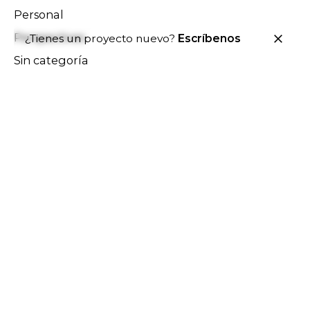
Personal
Perspectives
¿Tienes un proyecto nuevo?
Escríbenos
Sin categoría
Stories
Uncategorized
Meta
Acceder
Feed de entradas
Feed de comentarios
WordPress.org
Archives
febrero 2024